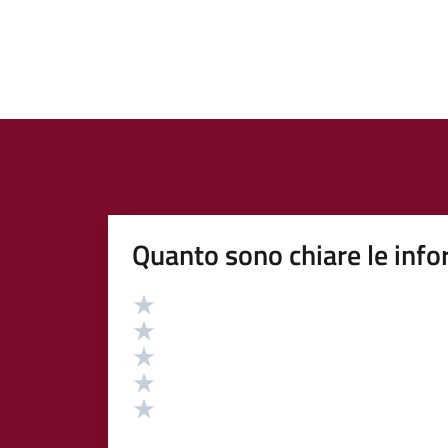
Quanto sono chiare le info
Valutazione
Valuta 5 stelle su 5
Valuta 4 stelle su 5
Valuta 3 stelle su 5
Valuta 2 stelle su 5
Valuta 1 stelle su 5