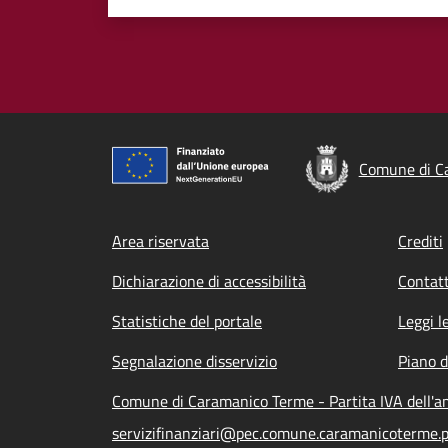
Comune di C
Footer menu
Area riservata
Crediti
Dichiarazione di accessibilità
Contatt
Statistiche del portale
Leggi l
Segnalazione disservizio
Piano d
Comune di Caramanico Terme - Partita IVA dell'
servizifinanziari@pec.comune.caramanicoterme.p