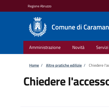
Salta al contenuto principale
Skip to footer content
Regione Abruzzo
Comune di Caraman
Amministrazione
Novità
Servizi
Briciole di pane
Home
/
Altre pratiche edilizie
/
Chiedere l'
Chiedere l'acces