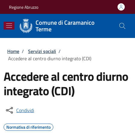
Salta al contenuto principale
Skip to footer content
Regione Abruzzo
Comune di Caramanico
Terme
Briciole di pane
Home
/
Servizi sociali
/
Accedere al centro diurno integrato (CDI)
Accedere al centro diurno
integrato (CDI)
Condividi
Normativa di riferimento