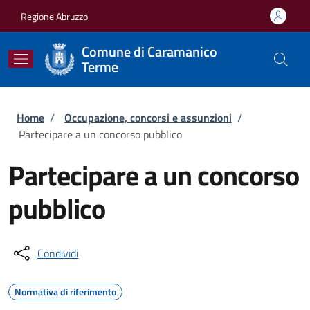
Salta al contenuto principale
Skip to footer content
Regione Abruzzo
Comune di Caramanico
Terme
Briciole di pane
Home
/
Occupazione, concorsi e assunzioni
/
Partecipare a un concorso pubblico
Partecipare a un concorso
pubblico
Condividi
Normativa di riferimento