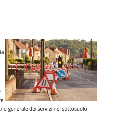
ia
e
re
ano generale dei servizi nel sottosuolo