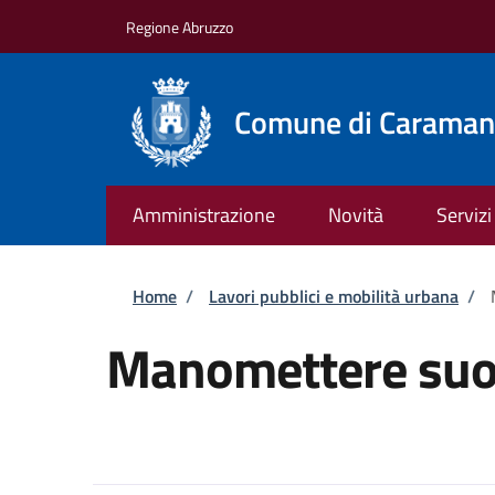
Salta al contenuto principale
Skip to footer content
Regione Abruzzo
Comune di Caraman
Amministrazione
Novità
Servizi
Briciole di pane
Home
/
Lavori pubblici e mobilità urbana
/
Manomettere suol