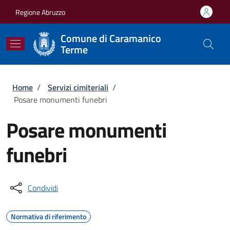
Salta al contenuto principale
Skip to footer content
Regione Abruzzo
Comune di Caramanico
Terme
Briciole di pane
Home
/
Servizi cimiteriali
/
Posare monumenti funebri
Posare monumenti
funebri
Condividi
Normativa di riferimento