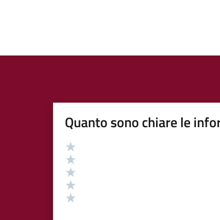
Quanto sono chiare le info
Valutazione
Valuta 5 stelle su 5
Valuta 4 stelle su 5
Valuta 3 stelle su 5
Valuta 2 stelle su 5
Valuta 1 stelle su 5