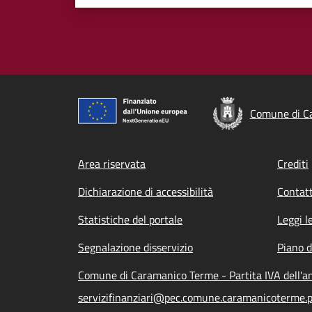
Comune di C
Footer menu
Area riservata
Crediti
Dichiarazione di accessibilità
Contatt
Statistiche del portale
Leggi l
Segnalazione disservizio
Piano d
Comune di Caramanico Terme - Partita IVA dell'
servizifinanziari@pec.comune.caramanicoterme.p