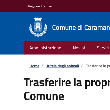
Salta al contenuto principale
Skip to footer content
Regione Abruzzo
Comune di Caraman
Amministrazione
Novità
Servizi
Briciole di pane
Home
/
Tutela degli animali
/
Trasferire la 
Trasferire la prop
Comune