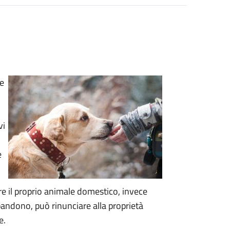
le
vi
e
tire il proprio animale domestico, invece
bandono, può rinunciare alla proprietà
e.