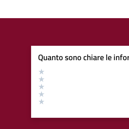
Quanto sono chiare le info
Valutazione
Valuta 5 stelle su 5
Valuta 4 stelle su 5
Valuta 3 stelle su 5
Valuta 2 stelle su 5
Valuta 1 stelle su 5