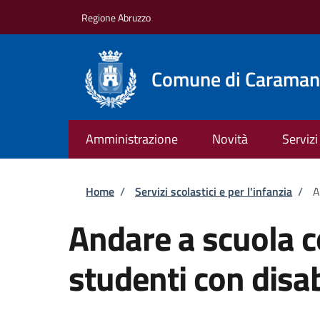
Salta al contenuto principale
Skip to footer content
Regione Abruzzo
Comune di Caraman
Amministrazione
Novità
Servizi
Briciole di pane
Home
/
Servizi scolastici e per l'infanzia
/
A
Andare a scuola c
studenti con disab