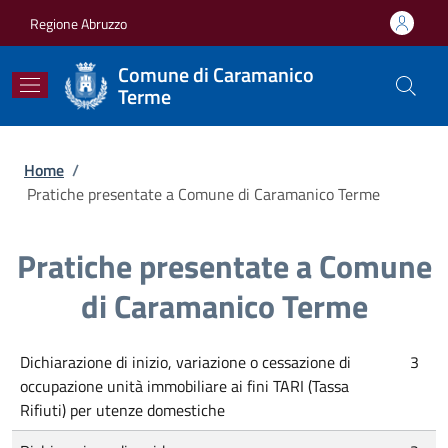
Salta al contenuto principale
Skip to footer content
Regione Abruzzo
Comune di Caramanico
Terme
Briciole di pane
Home
/
Pratiche presentate a Comune di Caramanico Terme
Pratiche presentate a Comune
di Caramanico Terme
Dichiarazione di inizio, variazione o cessazione di
3
occupazione unità immobiliare ai fini TARI (Tassa
Rifiuti) per utenze domestiche