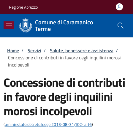
Salta al contenuto principale
Skip to footer content
Regione Abruzzo
Comune di Caramanico
Terme
Briciole di pane
Home
/
Servizi
/
Salute, benessere e assistenza
/
Concessione di contributi in favore degli inquilini morosi
incolpevoli
Concessione di contributi
in favore degli inquilini
morosi incolpevoli
(
urn:nir:stato:decreto.legge:2013-08-31;102~art6
)