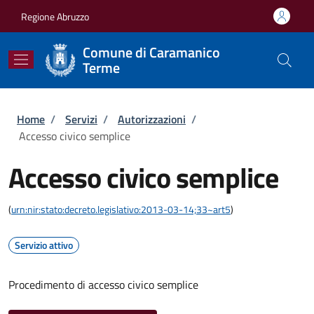
Salta al contenuto principale
Skip to footer content
Regione Abruzzo
Comune di Caramanico
Terme
Briciole di pane
Home
/
Servizi
/
Autorizzazioni
/
Accesso civico semplice
Accesso civico semplice
(
urn:nir:stato:decreto.legislativo:2013-03-14;33~art5
)
Servizio attivo
Procedimento di accesso civico semplice