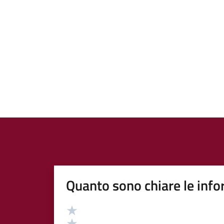
Quanto sono chiare le info
Valutazione
Valuta 5 stelle su 5
Valuta 4 stelle su 5