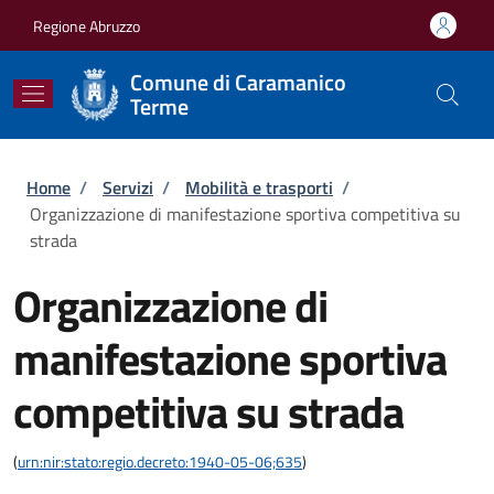
Salta al contenuto principale
Skip to footer content
Regione Abruzzo
Comune di Caramanico
Terme
Briciole di pane
Home
/
Servizi
/
Mobilità e trasporti
/
Organizzazione di manifestazione sportiva competitiva su
strada
Organizzazione di
manifestazione sportiva
competitiva su strada
(
urn:nir:stato:regio.decreto:1940-05-06;635
)