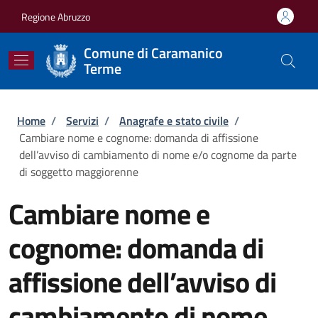
Salta al contenuto principale
Skip to footer content
Regione Abruzzo
Comune di Caramanico
Terme
Briciole di pane
Home
/
Servizi
/
Anagrafe e stato civile
/
Cambiare nome e cognome: domanda di affissione
dell’avviso di cambiamento di nome e/o cognome da parte
di soggetto maggiorenne
Cambiare nome e
cognome: domanda di
affissione dell’avviso di
cambiamento di nome