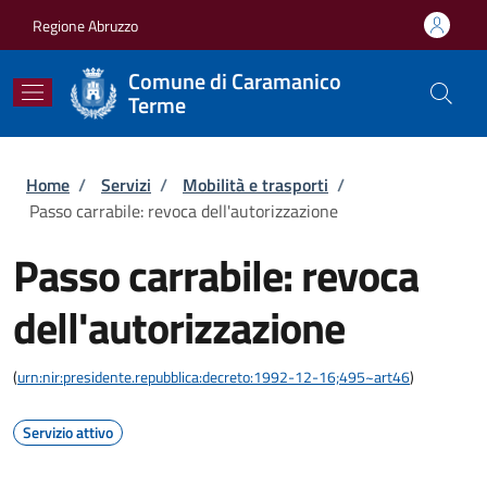
Salta al contenuto principale
Skip to footer content
Regione Abruzzo
Comune di Caramanico
Terme
Briciole di pane
Home
/
Servizi
/
Mobilità e trasporti
/
Passo carrabile: revoca dell'autorizzazione
Passo carrabile: revoca
dell'autorizzazione
(
urn:nir:presidente.repubblica:decreto:1992-12-16;495~art46
)
Servizio attivo