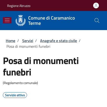
Salta al contenuto principale
Skip to footer content
Regione Abruzzo
Comune di Caramanico
Terme
Briciole di pane
Home
/
Servizi
/
Anagrafe e stato civile
/
Posa di monumenti funebri
Posa di monumenti
funebri
(Regolamento comunale)
Servizio attivo