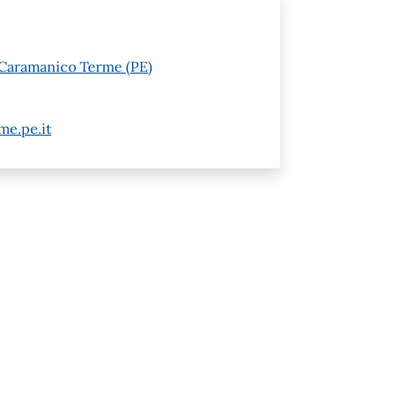
 Caramanico Terme (PE)
e.pe.it