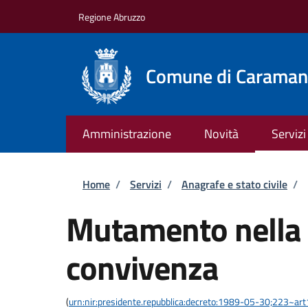
Salta al contenuto principale
Skip to footer content
Regione Abruzzo
Comune di Caraman
Amministrazione
Novità
Servizi
Briciole di pane
Home
/
Servizi
/
Anagrafe e stato civile
/
Mutamento nella 
convivenza
(
urn:nir:presidente.repubblica:decreto:1989-05-30;223~ar