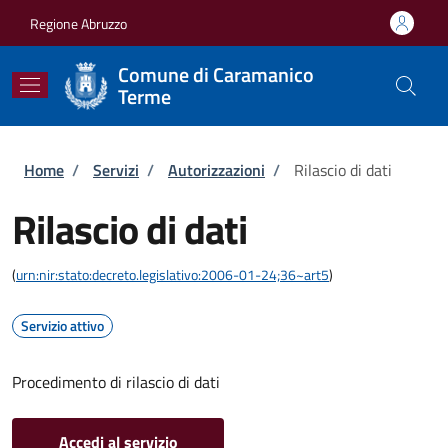
Salta al contenuto principale
Skip to footer content
Regione Abruzzo
Comune di Caramanico
Terme
Briciole di pane
Home
/
Servizi
/
Autorizzazioni
/
Rilascio di dati
Rilascio di dati
(
urn:nir:stato:decreto.legislativo:2006-01-24;36~art5
)
Servizio attivo
Procedimento di rilascio di dati
Accedi al servizio