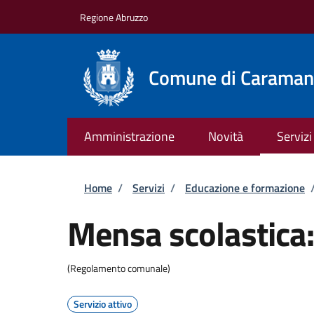
Salta al contenuto principale
Skip to footer content
Regione Abruzzo
Comune di Caraman
Amministrazione
Novità
Servizi
Briciole di pane
Home
/
Servizi
/
Educazione e formazione
Mensa scolastica: 
(Regolamento comunale)
Servizio attivo