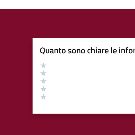
Quanto sono chiare le info
Valutazione
Valuta 5 stelle su 5
Valuta 4 stelle su 5
Valuta 3 stelle su 5
Valuta 2 stelle su 5
Valuta 1 stelle su 5