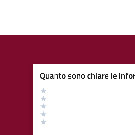
Quanto sono chiare le info
Valutazione
Valuta 5 stelle su 5
Valuta 4 stelle su 5
Valuta 3 stelle su 5
Valuta 2 stelle su 5
Valuta 1 stelle su 5