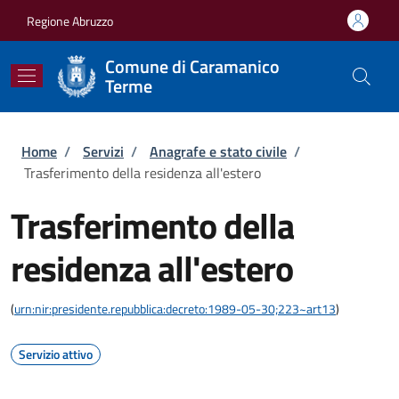
Salta al contenuto principale
Skip to footer content
Regione Abruzzo
Comune di Caramanico
Terme
Briciole di pane
Home
/
Servizi
/
Anagrafe e stato civile
/
Trasferimento della residenza all'estero
Trasferimento della
residenza all'estero
(
urn:nir:presidente.repubblica:decreto:1989-05-30;223~art13
)
Servizio attivo