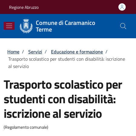
Salta al contenuto principale
Skip to footer content
Regione Abruzzo
Comune di Caramanico
Terme
Briciole di pane
Home
/
Servizi
/
Educazione e formazione
/
Trasporto scolastico per studenti con disabilità: iscrizione
al servizio
Trasporto scolastico per
studenti con disabilità:
iscrizione al servizio
(Regolamento comunale)