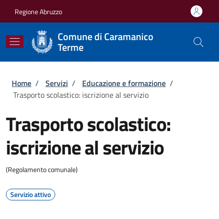
Salta al contenuto principale
Skip to footer content
Regione Abruzzo
Comune di Caramanico
Terme
Briciole di pane
Home
/
Servizi
/
Educazione e formazione
/
Trasporto scolastico: iscrizione al servizio
Trasporto scolastico:
iscrizione al servizio
(Regolamento comunale)
Servizio attivo