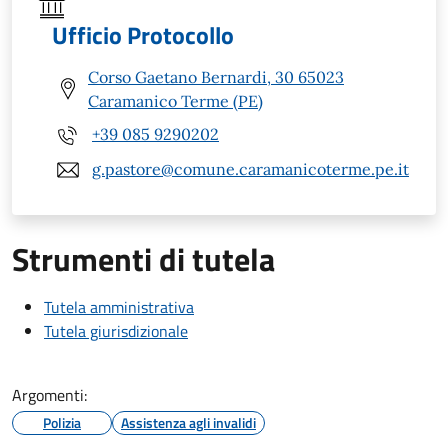
Ufficio Protocollo
Corso Gaetano Bernardi, 30 65023
Caramanico Terme (PE)
+39 085 9290202
g.pastore@comune.caramanicoterme.pe.it
Strumenti di tutela
Tutela amministrativa
Tutela giurisdizionale
Argomenti:
Polizia
Assistenza agli invalidi