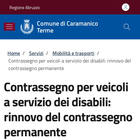
Salta al contenuto principale
Skip to footer content
Regione Abruzzo
Comune di Caramanico
Terme
Briciole di pane
Home
/
Servizi
/
Mobilità e trasporti
/
Contrassegno per veicoli a servizio dei disabili: rinnovo del
contrassegno permanente
Contrassegno per veicoli
a servizio dei disabili:
rinnovo del contrassegno
permanente