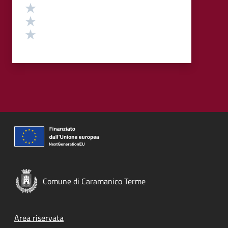
Valuta 3 stelle su 5
Valuta 2 stelle su 5
Valuta 1 stelle su 5
Comune di Caramanico Terme
Footer menu
Area riservata