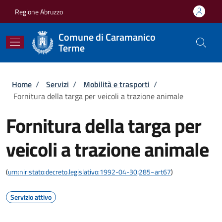
Salta al contenuto principale
Skip to footer content
Regione Abruzzo
Comune di Caramanico
Terme
Briciole di pane
Home
/
Servizi
/
Mobilità e trasporti
/
Fornitura della targa per veicoli a trazione animale
Fornitura della targa per
veicoli a trazione animale
(
urn:nir:stato:decreto.legislativo:1992-04-30;285~art67
)
Servizio attivo