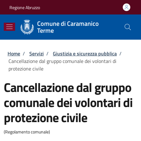
Salta al contenuto principale
Skip to footer content
Regione Abruzzo
Comune di Caramanico
Terme
Briciole di pane
Home
/
Servizi
/
Giustizia e sicurezza pubblica
/
Cancellazione dal gruppo comunale dei volontari di
protezione civile
Cancellazione dal gruppo
comunale dei volontari di
protezione civile
(Regolamento comunale)